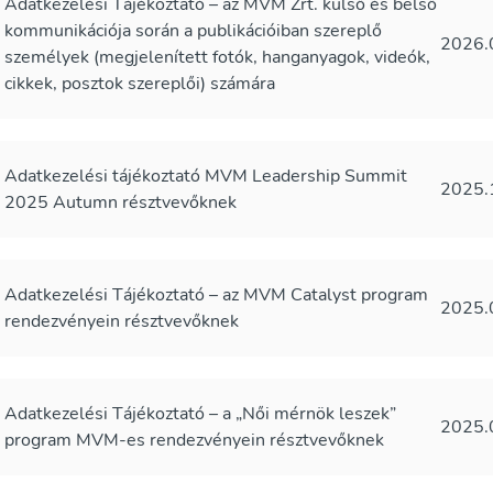
Adatkezelési Tájékoztató – az MVM Zrt. külső és belső
kommunikációja során a publikációiban szereplő
2026.
személyek (megjelenített fotók, hanganyagok, videók,
cikkek, posztok szereplői) számára
Adatkezelési tájékoztató MVM Leadership Summit
2025.
2025 Autumn résztvevőknek
Adatkezelési Tájékoztató – az MVM Catalyst program
2025.
rendezvényein résztvevőknek
Adatkezelési Tájékoztató – a „Női mérnök leszek”
2025.
program MVM-es rendezvényein résztvevőknek