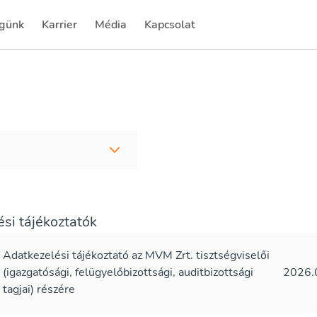
günk
Karrier
Média
Kapcsolat
(current)
(current)
si tájékoztatók
Adatkezelési tájékoztató az MVM Zrt. tisztségviselői
(igazgatósági, felügyelőbizottsági, auditbizottsági
2026.
tagjai) részére