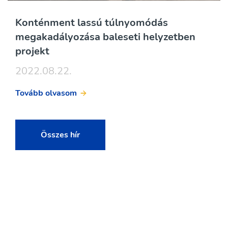
Konténment lassú túlnyomódás
megakadályozása baleseti helyzetben
projekt
2022.08.22.
Tovább olvasom
Összes hír